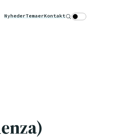
Nyheder
Temaer
Kontakt
Søg
Theme toggle
uenza)