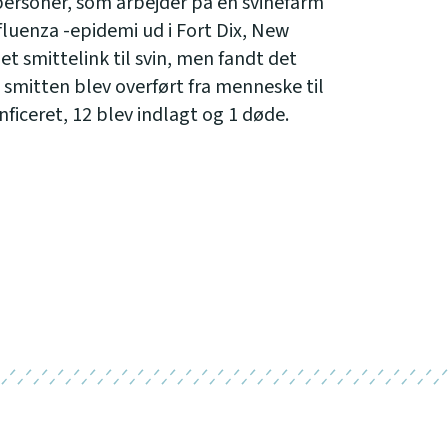
 personer, som arbejder på en svinefarm
nfluenza -epidemi ud i Fort Dix, New
t smittelink til svin, men fandt det
t smitten blev overført fra menneske til
iceret, 12 blev indlagt og 1 døde.