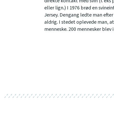
direkte kontakt med svin (f. eks
eller lign.) I 1976 brød en svinei
Jersey. Dengang ledte man efter e
aldrig. I stedet oplevede man, a
menneske. 200 mennesker blev inf