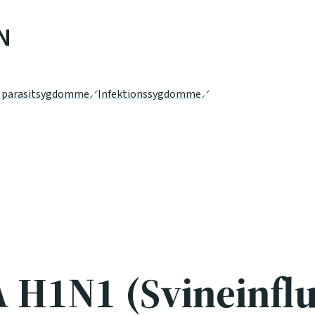
N
g parasitsygdomme
Infektionssygdomme
A H1N1 (Svineinfl