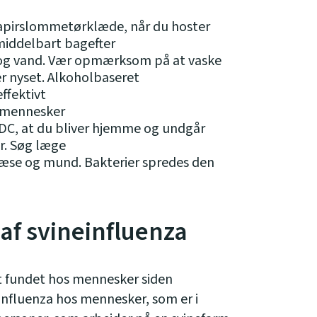
pirslommetørklæde, når du hoster
umiddelbart bagefter
 og vand. Vær opmærksom på at vaske
er nyset. Alkoholbaseret
ffektivt
 mennesker
 CDC, at du bliver hjemme og undgår
. Søg læge
næse og mund. Bakterier spredes den
 af svineinfluenza
t fundet hos mennesker siden
influenza hos mennesker, som er i