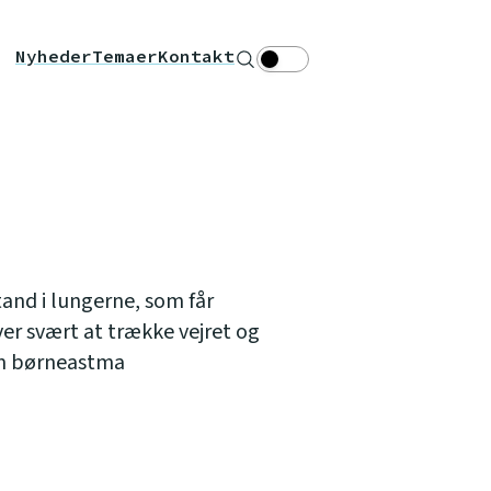
Nyheder
Temaer
Kontakt
Søg
Theme toggle
and i lungerne, som får
iver svært at trække vejret og
om børneastma