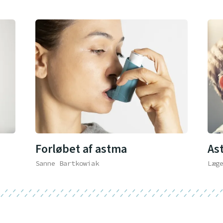
Forløbet af astma
As
Sanne Bartkowiak
Læg