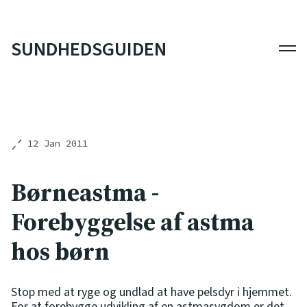
SUNDHEDSGUIDEN
Men
12 Jan 2011
Børneastma -
Forebyggelse af astma
hos børn
Stop med at ryge og undlad at have pelsdyr i hjemmet.
For at forebygge udvikling af en astmasygdom er det