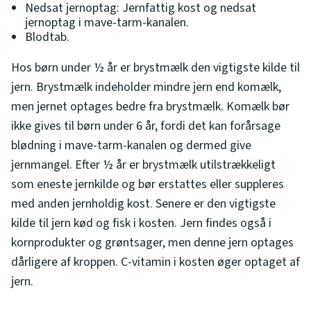
Nedsat jernoptag: Jernfattig kost og nedsat
jernoptag i mave-tarm-kanalen.
Blodtab.
Hos børn under ½ år er brystmælk den vigtigste kilde til
jern. Brystmælk indeholder mindre jern end komælk,
men jernet optages bedre fra brystmælk. Komælk bør
ikke gives til børn under 6 år, fordi det kan forårsage
blødning i mave-tarm-kanalen og dermed give
jernmangel. Efter ½ år er brystmælk utilstrækkeligt
som eneste jernkilde og bør erstattes eller suppleres
med anden jernholdig kost. Senere er den vigtigste
kilde til jern kød og fisk i kosten. Jern findes også i
kornprodukter og grøntsager, men denne jern optages
dårligere af kroppen. C-vitamin i kosten øger optaget af
jern.