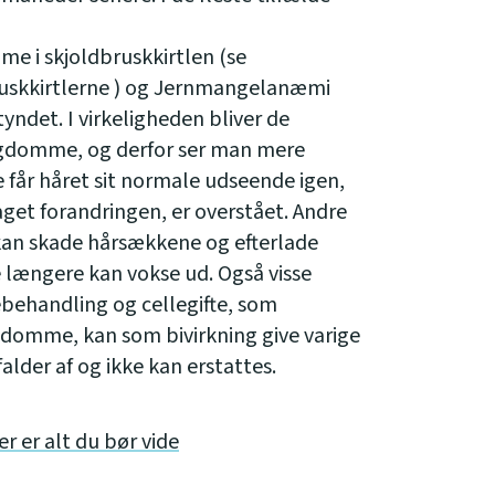
e i skjoldbruskkirtlen (se
ruskkirtlerne ) og Jernmangelanæmi
tyndet. I virkeligheden bliver de
sygdomme, og derfor ser man mere
de får håret sit normale udseende igen,
et forandringen, er overstået. Andre
kan skade hårsækkene og efterlade
e længere kan vokse ud. Også visse
behandling og cellegifte, som
domme, kan som bivirkning give varige
alder af og ikke kan erstattes.
 er alt du bør vide