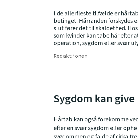
I de allerfleste tilfælde er hårt
betinget. Hårranden forskydes ef
slut fører det til skaldethed. H
som kvinder kan tabe hår efter at
operation, sygdom eller svær ul
Redaktionen
Sygdom kan give
Hårtab kan også forekomme ved 
efter en svær sygdom eller oph
sygdommen og falde af cirka tre 