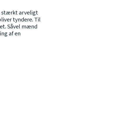
 stærkt arveligt
iver tyndere. Til
ivet. Såvel mænd
ing af en