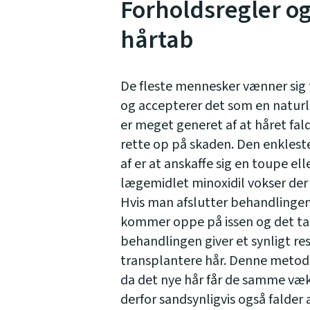
Forholdsregler o
hårtab
De fleste mennesker vænner sig t
og accepterer det som en naturl
er meget generet af at håret fald
rette op på skaden. Den enkleste
af er at anskaffe sig en toupe e
lægemidlet minoxidil vokser der 
Hvis man afslutter behandlingen
kommer oppe på issen og det tag
behandlingen giver et synligt re
transplantere hår. Denne metoder
da det nye hår får de samme væk
derfor sandsynligvis også falder