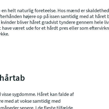
ab en helt naturlig foreteelse. Hos mænd er skaldethed
terhånden højere op på issen samtidig med at håret bl
os kvinder bliver håret gradvist tyndere gennem hele l
 have været ude for et hårdt pres eller som eftervirkn
ykke.
 hårtab
visse sygdomme. Håret kan falde af
øre med at vokse samtidig med
måneder senere. I de fleste tilfælde