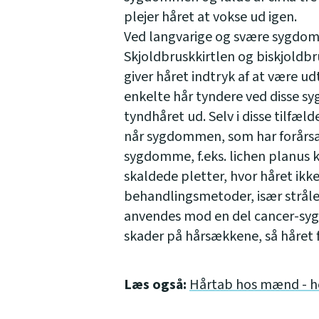
plejer håret at vokse ud igen.
Ved langvarige og svære sygdomm
Skjoldbruskkirtlen og biskjoldb
giver håret indtryk af at være ud
enkelte hår tyndere ved disse 
tyndhåret ud. Selv i disse tilfæl
når sygdommen, som har forårsag
sygdomme, f.eks. lichen planus 
skaldede pletter, hvor håret ikk
behandlingsmetoder, især stråle
anvendes mod en del cancer-syg
skader på hårsækkene, så håret f
Læs også:
Hårtab hos mænd - her