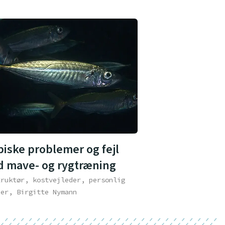
piske problemer og fejl
d mave- og rygtræning
truktør, kostvejleder, personlig
ner, Birgitte Nymann