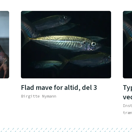
Flad mave for altid, del 3
Ty
ve
Birgitte Nymann
Ins
træ