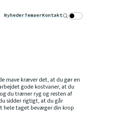
Nyheder
Temaer
Kontakt
Søg
Theme toggle
de mave kræver det, at du gør en
darbejdet gode kostvaner, at du
og du træner ryg og resten af
du sidder rigtigt, at du går
det hele taget bevæger din krop