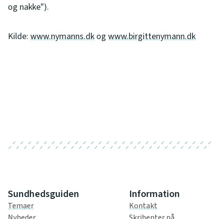
og nakke").
Kilde:
www.nymanns.dk
og
www.birgittenymann.dk
Sundhedsguiden
Information
Temaer
Kontakt
Nyheder
Skribenter på