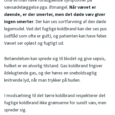
Ofte vil man have forudgående symptomer på
vævsødelæggelse pga. iltmangel.
Når vævet er
døende, er der smerter, men det døde væv giver
ingen smerter
. Der kan ses sortfarvning af den døde
legemsdel. Ved det fugtige koldbrand kan der ses pus
(udflåd som ofte er gult), og patienten kan have feber.
Vævet ser opløst og fugtigt ud.
Betændelsen kan sprede sig til blodet og give sepsis,
hvilket er en alvorlig tilstand. Gas koldbrand frigiver
ildelugtende gas, og der høres en sneboldsagtig
knitrende lyd, når man trykker på huden.
I modsætning til det tørre koldbrand respekterer det
fugtige koldbrand ikke grænserne for sundt væv, men
spreder sig.