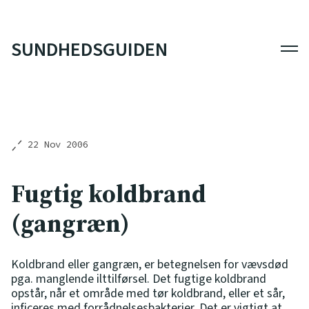
SUNDHEDSGUIDEN
Men
22 Nov 2006
Fugtig koldbrand
(gangræn)
Koldbrand eller gangræn, er betegnelsen for vævsdød
pga. manglende ilttilførsel. Det fugtige koldbrand
opstår, når et område med tør koldbrand, eller et sår,
inficeres med forrådnelsesbakterier. Det er vigtigt at