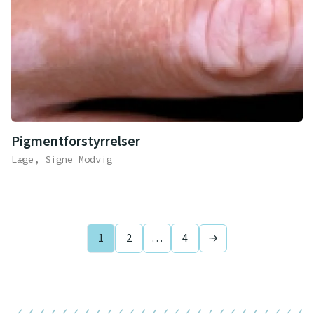
Pigmentforstyrrelser
Læge, Signe Modvig
1
2
…
4
Next page