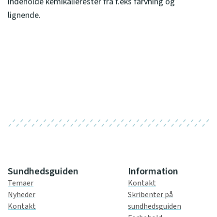
indeholde kemikalierester fra f.eks farvning og
lignende.
Sundhedsguiden
Information
Temaer
Kontakt
Nyheder
Skribenter på
Kontakt
sundhedsguiden