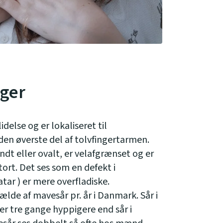
ager
idelse og er lokaliseret til
den øverste del af tolvfingertarmen.
undt eller ovalt, er velafgrænset og er
tort. Det ses som en defekt i
tar ) er mere overfladiske.
ælde af mavesår pr. år i Danmark. Sår i
r tre gange hyppigere end sår i