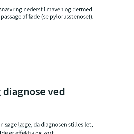
rsnævring nederst i maven og dermed
r passage af føde (se pylorusstenose)).
g diagnose ved
an søge
læge
, da diagnosen stilles let,
de er effektiv og kort.