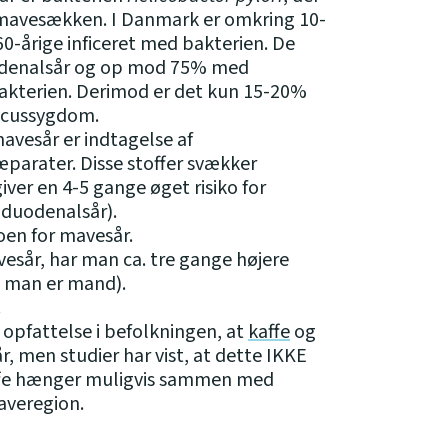
 i mavesækken. I Danmark er omkring 10-
0-årige inficeret med bakterien. De
odenalsår og op mod 75% med
 bakterien. Derimod er det kun 15-20%
ulcussygdom.
avesår er indtagelse af
æparater. Disse stoffer svækker
ver en 4-5 gange øget risiko for
 duodenalsår).
oen for mavesår.
esår, har man ca. tre gange højere
is man er mand).
.
 opfattelse i befolkningen, at
kaffe
og
r, men studier har vist, at dette IKKE
kaffe hænger muligvis sammen med
averegion.