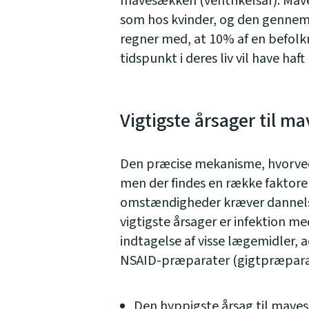
mavesækken (ventrikelsår). Mav
som hos kvinder, og den gennems
regner med, at 10% af en befolkn
tidspunkt i deres liv vil have haf
Vigtigste årsager til m
Den præcise mekanisme, hvorved 
men der findes en række faktorer
omstændigheder kræver dannelsen
vigtigste årsager er infektion m
indtagelse af visse lægemidler, a
NSAID-præparater (gigtpræpara
Den hyppigste årsag til maves