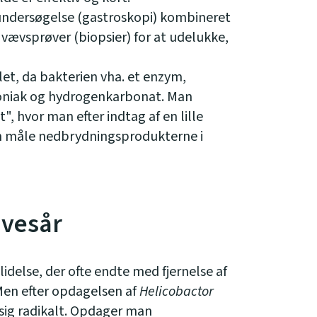
tundersøgelse (gastroskopi) kombineret
ævsprøver (biopsier) for at udelukke,
et, da bakterien vha. et enzym,
moniak og hydrogenkarbonat. Man
, hvor man efter indtag af en lille
n måle nedbrydningsprodukterne i
avesår
lidelse, der ofte endte med fjernelse af
Men efter opdagelsen af
Helicobactor
ig radikalt. Opdager man