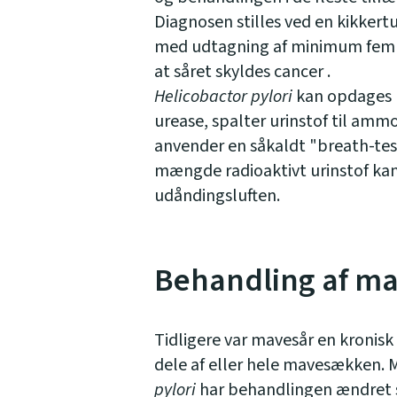
Diagnosen stilles ved en kikker
med udtagning af minimum fem v
at såret skyldes cancer .
Helicobactor
pylori
kan opdages l
urease, spalter urinstof til am
anvender en såkaldt "breath-test"
mængde radioaktivt urinstof ka
udåndingsluften.
Behandling af m
Tidligere var mavesår en kronisk 
dele af eller hele mavesækken. 
pylori
har behandlingen ændret s