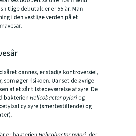
esår ses dobbelt så ofte hos mænd
nitlige debutalder er 55 år. Man
ing i den vestlige verden på et
t mavesår.
avesår
såret dannes, er stadig kontroversiel,
, som øger risikoen. Uanset de øvrige
 af et sår tilstedeværelse af syre. De
ed bakterien
Helicobactor
pylori
og
cetylsalicylsyre (smertestillende) og
ter).
år er bakterien
Helicobactor
pylori
, der