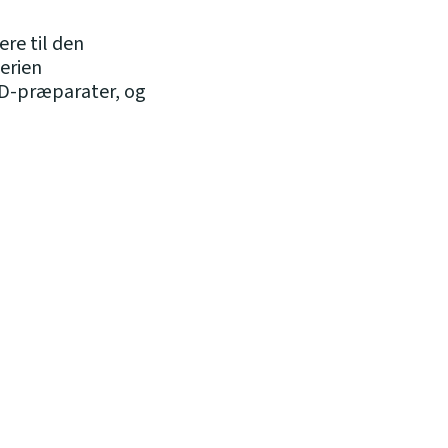
ere til den
terien
AID-præparater, og