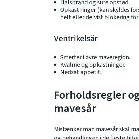
Halsbrand
og sure opstød.
Opkastninger (kan skyldes fo
helt eller delvist blokering fo
Ventrikelsår
Smerter i øvre maveregion.
Kvalme og opkastninger.
Nedsat appetit.
Forholdsregler o
mavesår
Mistænker man mavesår skal m
og behandlingen i de fleste tilfæl