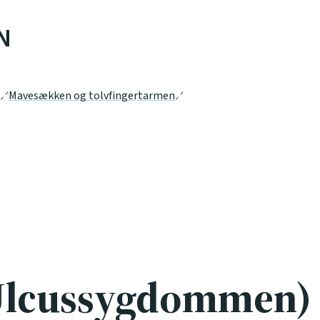
N
Mavesækken og tolvfingertarmen
Ulcussygdommen)