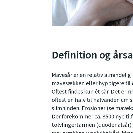
Definition og års
Mavesår er en relativ almindelig l
mavesækken eller hyppigere til 
Oftest findes kun ét sår. Det er r
oftest en halv til halvanden cm s
slimhinden. Erosioner (se maveka
Der forekommer ca. 8500 nye tilf
tolvfingertarmen (duodenalsår) e