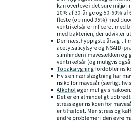
kan overleve i det sure miljø
20% af 30-årige og 50-60% af 6
fleste (op mod 95%) med du
ventrikelsår er inficeret med
med bakterien, der udvikler 
Den næsthyppigste årsag til m
acetylsalicylsyre og NSAID-pr
slimhinden i mavesækken og gi
ventrikelsår (og muligvis også
Tobaksrygning
fordobler risik
Hvis en nær slægtning har mav
risiko for mavesår (særligt hv
Alkohol
øger muligvis risikoen
Det er en almindeligt udbredt
stress øger risikoen for maveså
er tilfældet. Men stress og 
andre problemer i den øvre m