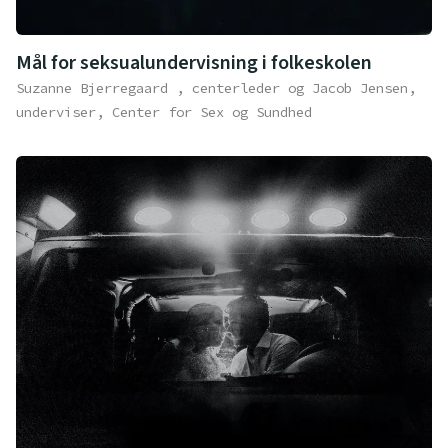
Mål for seksualundervisning i folkeskolen
Suzanne Bjerregaard , centerleder og Jacob Jensen,
underviser, Center for Sex og Sundhed