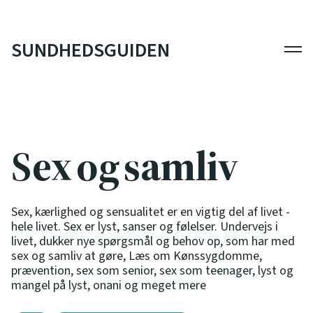
SUNDHEDSGUIDEN
Men
Sex og samliv
Sex, kærlighed og sensualitet er en vigtig del af livet -
hele livet. Sex er lyst, sanser og følelser. Undervejs i
livet, dukker nye spørgsmål og behov op, som har med
sex og samliv at gøre, Læs om Kønssygdomme,
prævention, sex som senior, sex som teenager, lyst og
mangel på lyst, onani og meget mere