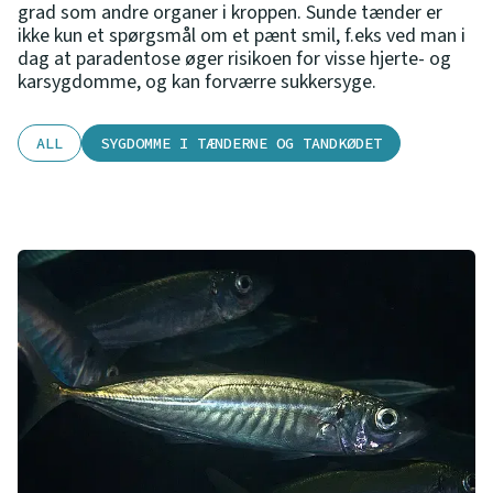
grad som andre organer i kroppen. Sunde tænder er
ikke kun et spørgsmål om et pænt smil, f.eks ved man i
dag at paradentose øger risikoen for visse hjerte- og
karsygdomme, og kan forværre sukkersyge.
ALL
SYGDOMME I TÆNDERNE OG TANDKØDET