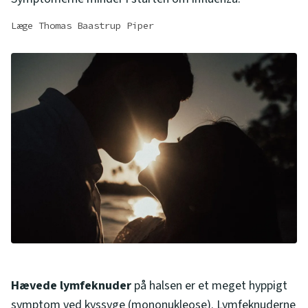
Læge Thomas Baastrup Piper
Hævede lymfeknuder
på halsen er et meget hyppigt
symptom ved kyssyge (mononukleose). Lymfeknuderne