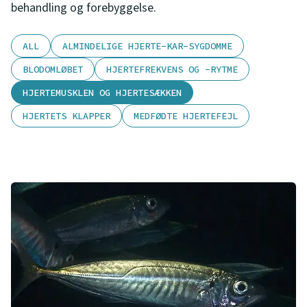
behandling og forebyggelse.
ALL
ALMINDELIGE HJERTE-KAR-SYGDOMME
BLODOMLØBET
HJERTEFREKVENS OG -RYTME
HJERTEMUSKLEN OG HJERTESÆKKEN
HJERTETS KLAPPER
MEDFØDTE HJERTEFEJL