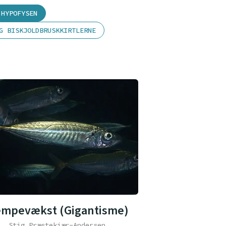
HYPOFYSEN
G BISKJOLDBRUSKKIRTLERNE
mpevækst (Gigantisme)
e, Stig Præstekjær-Andersen