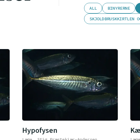
ALL
BINYRERNE
SKJOLDBRUSKKIRTLEN O
Hypofysen
Kæ
Læge, Stig Præstekjær-Andersen
Læg