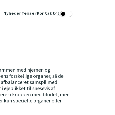
Nyheder
Temaer
Kontakt
Søg
Theme toggle
sammen med hjernen og
ns forskellige organer, så de
et afbalanceret samspil med
 øjeblikket til snesevis af
lerer i kroppen med blodet, men
r kun specielle organer eller