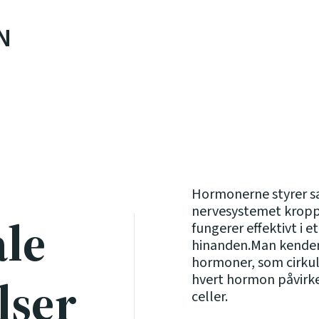
N
Hormonerne styrer 
nervesystemet kroppe
le
fungerer effektivt i 
hinanden.Man kender i
hormoner, som cirku
lser
hvert hormon påvirke
celler.