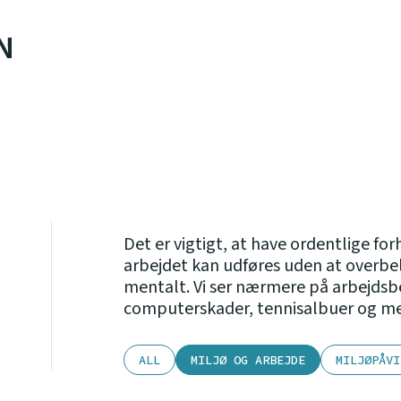
N
Det er vigtigt, at have ordentlige for
arbejdet kan udføres uden at overbel
mentalt. Vi ser nærmere på arbejdsbe
computerskader, tennisalbuer og m
ALL
MILJØ OG ARBEJDE
MILJØPÅVI