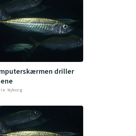
mputerskærmen driller
nene
hie Nyborg