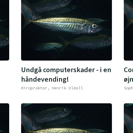
Undgå computerskader - i en
Co
håndevending!
øj
Kiropraktor, Henrik Uldall
Sop