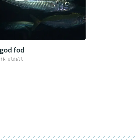
 god fod
rik Uldall