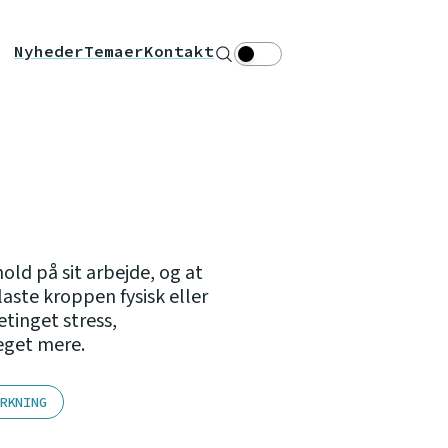
Nyheder
Temaer
Kontakt
Søg
Theme toggle
hold på sit arbejde, og at
aste kroppen fysisk eller
tinget stress,
eget mere.
RKNING