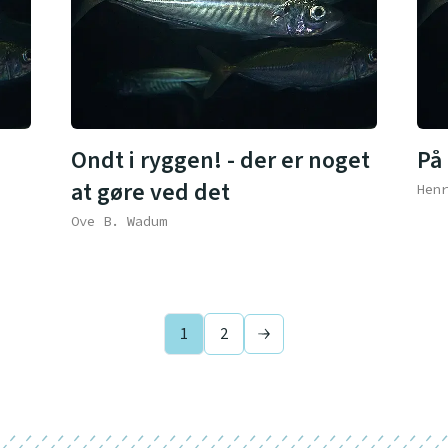
Ondt i ryggen! - der er noget
På
at gøre ved det
Hen
Ove B. Wadum
1
2
Next page