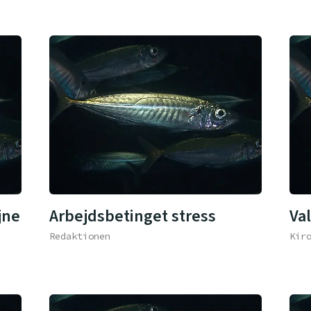
jne
Arbejdsbetinget stress
Va
Redaktionen
Kir