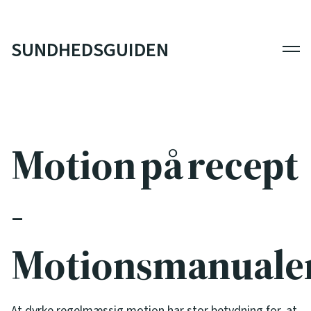
SUNDHEDSGUIDEN
Men
Motion på recept
-
Motionsmanuale
At dyrke regelmæssig motion har stor betydning for, at