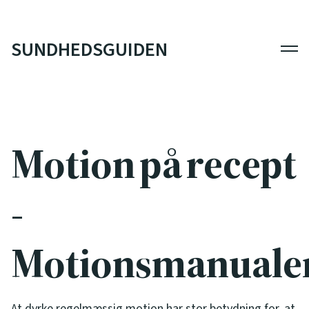
SUNDHEDSGUIDEN
Men
Motion på recept
-
Motionsmanuale
At dyrke regelmæssig motion har stor betydning for, at