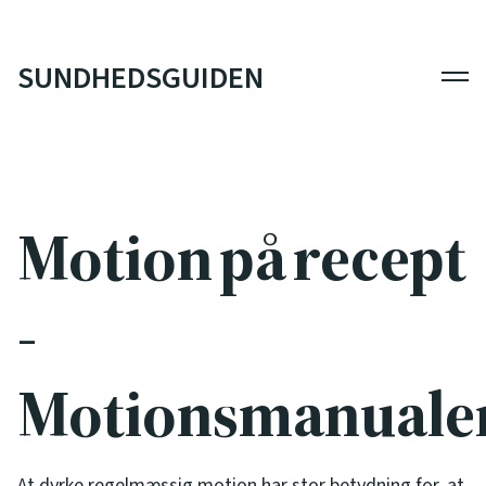
SUNDHEDSGUIDEN
Men
Motion på recept
-
Motionsmanuale
At dyrke regelmæssig motion har stor betydning for, at