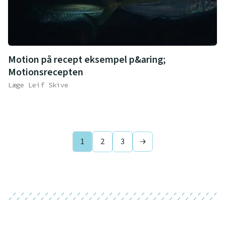
Motion på recept eksempel p&aring;
Motionsrecepten
Læge Leif Skive
1
2
3
Next page